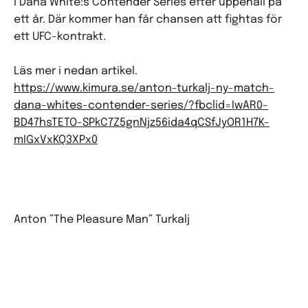
i Dana White:s Contender Series efter uppehåll på
ett år. Där kommer han får chansen att fightas för
ett UFC-kontrakt.
Läs mer i nedan artikel.
https://www.kimura.se/anton-turkalj-ny-match-
dana-whites-contender-series/?fbclid=IwAR0-
BD47hsTETO-SPkC7Z5gnNjz56ida4qCSfJyOR1H7K-
mIGxVxKQ3XPx0
Anton ”The Pleasure Man” Turkalj