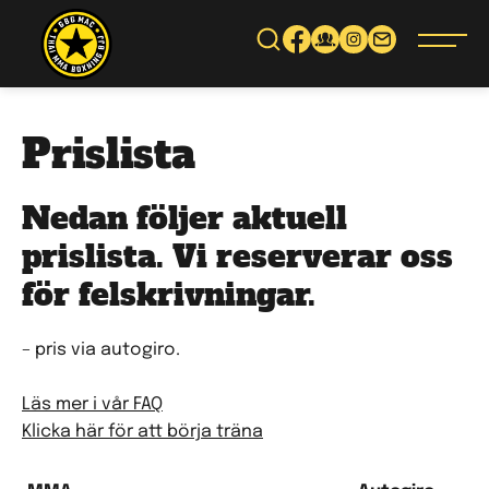
Gå
vidare
till
innehåll
Prislista
Nedan följer aktuell
prislista. Vi reserverar oss
för felskrivningar.
– pris via autogiro.
Läs mer i vår FAQ
Klicka här för att börja träna