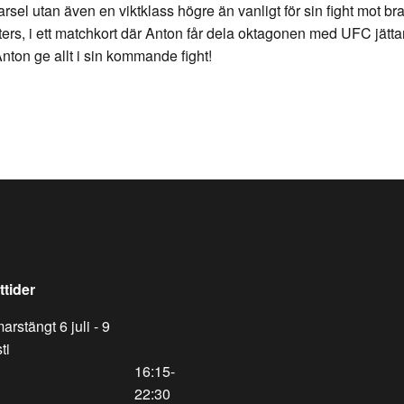
arsel utan även en viktklass högre än vanligt för sin fight mot b
ghters, i ett matchkort där Anton får dela oktagonen med UFC j
Anton ge allt i sin kommande fight!
tider
rstängt 6 juli - 9
ti
16:15-
22:30