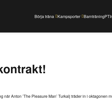
Gå
vidare
Börja träna
Kampsporter
Barnträning
PT
I
till
innehåll
kontrakt!
ning när Anton ’The Pleasure Man’ Turkalj träder in i oktagonen 