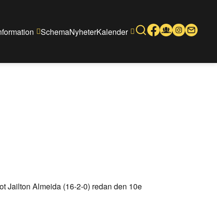
nformation
Schema
Nyheter
Kalender
mot Jailton Almeida (16-2-0) redan den 10e