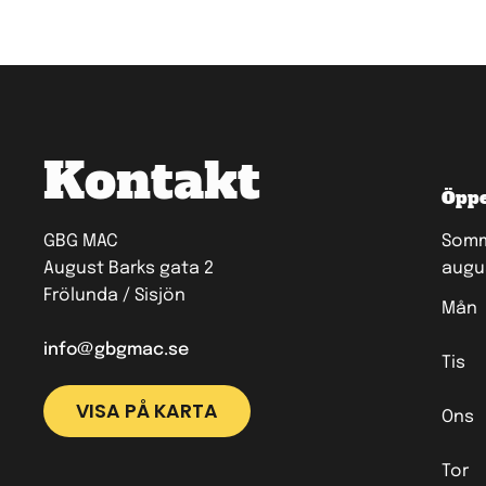
Kontakt
Öppe
GBG MAC
Somma
August Barks gata 2
augu
Frölunda / Sisjön
Mån
info@gbgmac.se
Tis
VISA PÅ KARTA
Ons
Tor