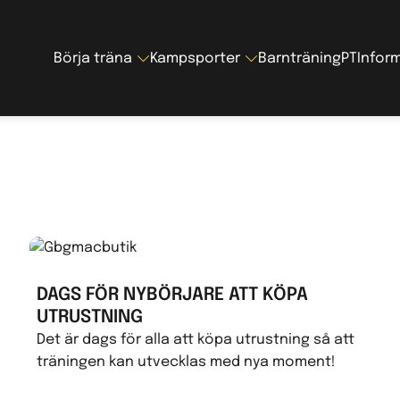
Gå
vidare
Börja träna
Kampsporter
Barnträning
PT
Infor
till
innehåll
DAGS FÖR NYBÖRJARE ATT KÖPA
UTRUSTNING
Det är dags för alla att köpa utrustning så att
träningen kan utvecklas med nya moment!