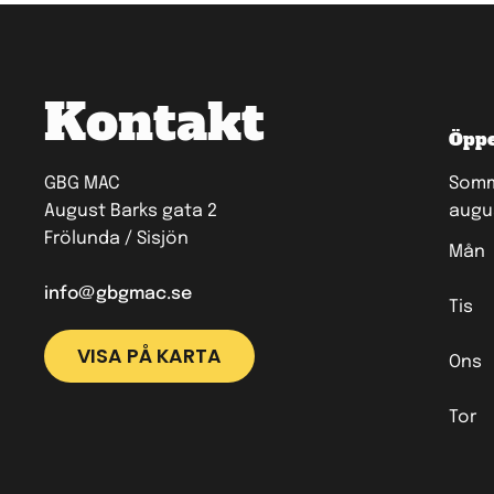
Kontakt
Öppe
GBG MAC
Somma
August Barks gata 2
augu
Frölunda / Sisjön
Mån
info@gbgmac.se
Tis
VISA PÅ KARTA
Ons
Tor