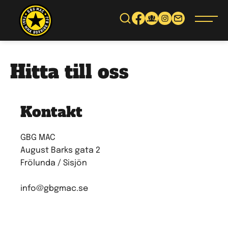
Gå
vidare
till
innehåll
Hitta till oss
Kontakt
GBG MAC
August Barks gata 2
Frölunda / Sisjön
info@gbgmac.se