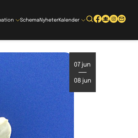
mation
Schema
Nyheter
Kalender
07
jun
08
jun