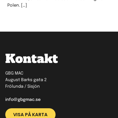
Polen. […]
Kontakt
GBG MAC
August Barks gata 2
Frölunda / Sisjön
info@gbgmac.se
VISA PÅ KARTA