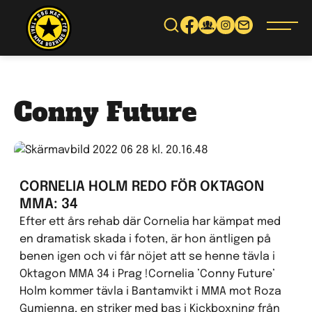
Gå
vidare
till
innehåll
Conny Future
CORNELIA HOLM REDO FÖR OKTAGON
MMA: 34
Efter ett års rehab där Cornelia har kämpat med
en dramatisk skada i foten, är hon äntligen på
benen igen och vi får nöjet att se henne tävla i
Oktagon MMA 34 i Prag !Cornelia ’Conny Future’
Holm kommer tävla i Bantamvikt i MMA mot Roza
Gumienna, en striker med bas i Kickboxning från