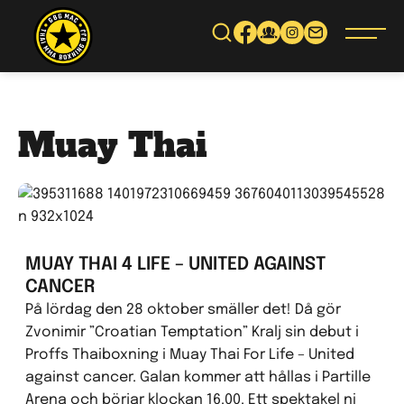
Gå
vidare
till
innehåll
Muay Thai
MUAY THAI 4 LIFE – UNITED AGAINST
CANCER
På lördag den 28 oktober smäller det! Då gör
Zvonimir ”Croatian Temptation” Kralj sin debut i
Proffs Thaiboxning i Muay Thai For Life – United
against cancer. Galan kommer att hållas i Partille
Arena och börjar klockan 16.00. Ett spektakel ni