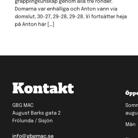
grapplingkunskap genom alla tre ronder.
Domarna var enhälliga och Anton vann via
domslut, 30-27, 29-28, 29-28. Vi fortsätter heja
på Anton här […]
Kontakt
Öppe
GBG MAC
Somma
August Barks gata 2
augu
Frölunda / Sisjön
Mån
info@gbgmac.se