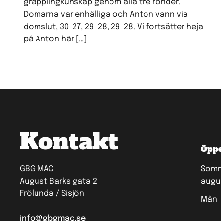
grapplingkunskap genom alla tre ronder.
Domarna var enhälliga och Anton vann via
domslut, 30-27, 29-28, 29-28. Vi fortsätter heja
på Anton här […]
Kontakt
Öppe
GBG MAC
Somma
August Barks gata 2
augu
Frölunda / Sisjön
Mån
info@gbgmac.se